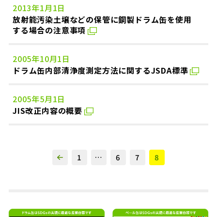
2013年1月1日
放射能汚染土壌などの保管に鋼製ドラム缶を使用
する場合の注意事項
2005年10月1日
ドラム缶内部清浄度測定方法に関するJSDA標準
2005年5月1日
JIS改正内容の概要
投
1
…
6
7
8
稿
の
ペ
ー
ジ